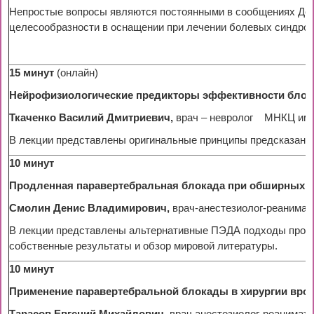
Непростые вопросы являются постоянными в сообщениях Де
целесообразности в оснащении при лечении болевых синдром
15 минут
(онлайн)
Нейрофизиологические предикторы эффективности блока
Ткаченко Василий Дмитриевич,
врач – невролог
МНКЦ им. 
В лекции представлены оригинальные принципы предсказания
10 минут
Продленная паравертебральная блокада при обширных оп
Смолин Денис Владимирович,
врач-анестезиолог-реанимат
В лекции представлены альтернативные ПЭДА подходы продле
собственные результаты и обзор мировой литературы.
10 минут
Применение паравертебральной блокады в хирургии врож