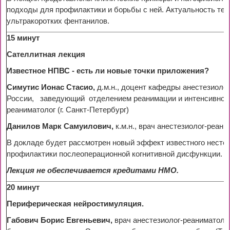
подходы для профилактики и борьбы с ней. Актуальность те
ультракоротких фентанилов.
15 минут
Сателлитная лекция
Известное НПВС - есть ли новые точки приложения?
Симутис Ионас Стасио,
д.м.н., доцент кафедры анестезиол
России, заведующий отделением реанимации и интенсивной 
реаниматолог (г. Санкт-Петербург)
Данилов Марк Самуилович,
к.м.н., врач анестезиолог-реа
В докладе будет рассмотрен новый эффект известного нестер
профилактики послеоперационной когнитивной дисфункции.
Лекция не обеспечивается кредитами НМО.
20 минут
Периферическая нейростимуляция.
Габович Борис Евгеньевич,
врач анестезиолог-реаниматоло