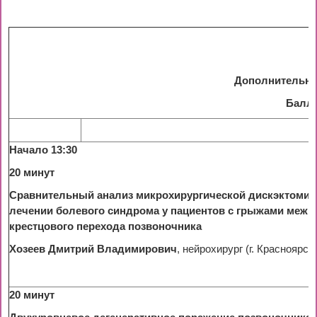
Дополнительна
Балл
Начало
13
:30
20 минут
Сравнительный анализ микрохирургической дискэктомии
лечении болевого синдрома у пациентов с грыжами межп
крестцового перехода позвоночника
Хозеев Дмитрий Владимирович
, нейрохирург (г. Красноярск)
20 минут