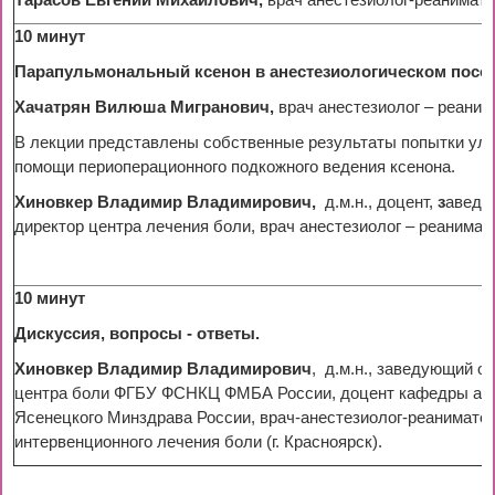
Тарасов Евгений Михайлович,
врач анестезиолог-реанимато
10 минут
Парапульмональный ксенон в анестезиологическом посо
Хачатрян Вилюша Мигранович,
врач
анестезиолог – реани
В лекции представлены собственные результаты попытки улу
помощи периоперационного подкожного ведения ксенона.
Хиновкер Владимир Владимирович,
д.м.н., доцент,
з
аведу
директор центра лечения боли, врач анестезиолог – реанима
10 минут
Дискуссия, вопросы - ответы.
Хиновкер Владимир Владимирович
, д.м.н., заведующий 
центра боли ФГБУ ФСНКЦ ФМБА России, доцент кафедры анес
Ясенецкого Минздрава России, врач-анестезиолог-реанимато
интервенционного лечения боли (г. Красноярск).