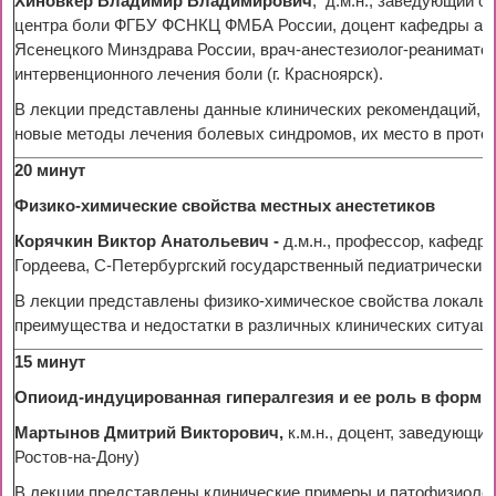
Хиновкер Владимир Владимирович
, д.м.н., заведующий 
центра боли ФГБУ ФСНКЦ ФМБА России, доцент кафедры анес
Ясенецкого Минздрава России, врач-анестезиолог-реанимато
интервенционного лечения боли (г. Красноярск).
В лекции представлены данные клинических рекомендаций, к
новые методы лечения болевых синдромов, их место в проток
20 минут
Физико-химические свойства местных анестетиков
Корячкин Виктор Анатольевич -
д.м.н., профессор, кафедра
Гордеева, С-Петербургский государственный педиатрический м
В лекции представлены физико-химическое свойства локальн
преимущества и недостатки в различных клинических ситуац
15 минут
Опиоид-индуцированная гипералгезия и ее роль в форм
Мартынов Дмитрий Викторович,
к.м.н., доцент,
заведующий 
Ростов-на-Дону)
В лекции представлены клинические примеры и патофизиоло