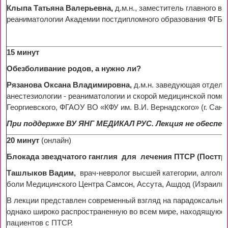
Клыпа Татьяна Валерьевна,
д.м.н., заместитель главного 
реаниматологии Академии постдипломного образования ФГБУ
15 минут
Обезболивание родов, а нужно ли?
Рязанова Оксана Владимировна,
д.м.н.
заведующая отделе
анестезиологии - реаниматологии и скорой медицинской помо
Георгиевского, ФГАОУ ВО «КФУ им. В.И. Вернадского» (г. Санк
При поддержке ВУ ЯНГ МЕДИКАЛ РУС. Лекция не обеспе
20 минут
(онлайн)
Блокада звездчатого ганглия для лечения ПТСР (Посттра
Ташлыков Вадим,
врач-невролог высшей категории, алголог
боли Медицинского Центра Самсон, Ассута, Ашдод (Израиль)
В лекции представлен современный взгляд на парадоксальны
однако широко распространенную во всем мире, находящуюся 
пациентов с ПТСР.