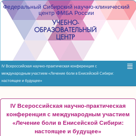
Федеральный Сибирский научно-клинический
центр ФМБА России
IV Всероссийская научно-практическая конференция с
международным участием «Лечение боли в Енисейской Сибири:
настоящее и будущее»
Вход
IV Всероссийская научно-практическая
конференция с международным участием
«Лечение боли в Енисейской Сибири:
настоящее и будущее»