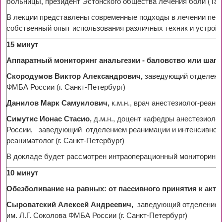
больницы, президент Эстонского общества лечения боли (Тал
В лекции представлены современные подходы в лечении пе
собственный опыт использования различных техник и устройс
15 минут
Аппаратный мониторинг анальгезии - баловство или шаг 
Скородумов Виктор Александрович,
заведующий отделени
ФМБА России (г. Санкт-Петербург)
Данилов Марк Самуилович,
к.м.н., врач анестезиолог-реа
Симутис Ионас Стасио,
д.м.н., доцент кафедры анестезиол
России, заведующий отделением реанимации и интенсивной 
реаниматолог (г. Санкт-Петербург)
В докладе будет рассмотрен интраоперационный мониторинг а
10 минут
Обезболивание на равных: от пассивного принятия к акт
Сыроватский Алексей Андреевич,
заведующий отделением
им. Л.Г. Соколова ФМБА России (г. Санкт-Петербург)