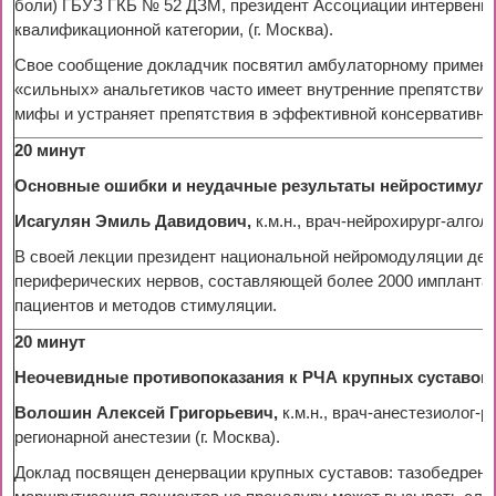
боли) ГБУЗ ГКБ № 52 ДЗМ, президент Ассоциации интервенци
квалификационной категории, (г. Москва).
Свое сообщение докладчик посвятил амбулаторному применен
«сильных» анальгетиков часто имеет внутренние препятствия,
мифы и устраняет препятствия в эффективной консервативно
20 минут
Основные ошибки и неудачные результаты нейростимуляци
Исагулян Эмиль Давидович,
к.м.н., врач-нейрохирург-алго
В своей лекции президент национальной нейромодуляции дели
периферических нервов, составляющей более 2000 импланта
пациентов и методов стимуляции.
20 минут
Неочевидные противопоказания к РЧА крупных суставов ил
Волошин Алексей Григорьевич,
к.м.н., врач-анестезиолог
регионарной анестезии (г. Москва).
Доклад посвящен денервации крупных суставов: тазобедренно