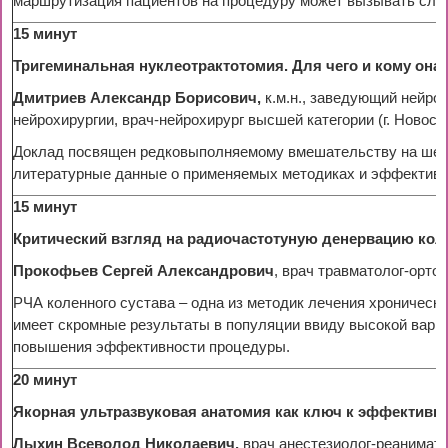
маршрутизация пациентов на процедуру может вызывать сложн
15 минут
Тригеминальная нуклеотрактотомия. Для чего и кому она
Дмитриев Александр Борисович,
к.м.н., заведующий нейр
нейрохирургии, врач-нейрохирург высшей категории (г. Новоси
Доклад посвящен редковыполняемому вмешательству на шейно
литературные данные о применяемых методиках и эффективно
15 минут
Критический взгляд на радиочастотуную денервацию коле
Прокофьев Сергей Александрович
, врач травматолог-ортоп
РЧА коленного сустава – одна из методик лечения хроническ
имеет скромные результаты в популяции ввиду высокой вари
повышения эффективности процедуры.
20 минут
Якорная ультразвуковая анатомия как ключ к эффективн
Лыхин Всеволод Николаевич,
врач анестезиолог-реанимат