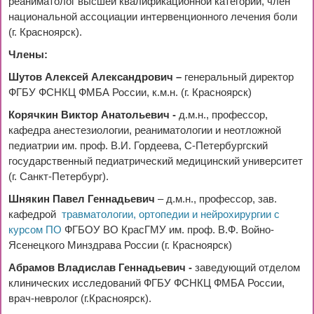
реаниматолог высшей квалификационной категории, член
национальной ассоциации интервенционного лечения боли
(г. Красноярск).
Члены:
Шутов Алексей Александрович –
генеральный директор
ФГБУ ФСНКЦ ФМБА России, к.м.н. (г. Красноярск)
Корячкин Виктор Анатольевич -
д.м.н., профессор,
кафедра анестезиологии, реаниматологии и неотложной
педиатрии им. проф. В.И. Гордеева, С-Петербургский
государственный педиатрический медицинский университет
(г. Санкт-Петербург).
Шнякин Павел Геннадьевич
– д.м.н., профессор, зав.
кафедрой
травматологии, ортопедии и нейрохирургии с
курсом ПО
ФГБОУ ВО КрасГМУ им. проф. В.Ф. Войно-
Ясенецкого Минздрава России (г. Красноярск)
Абрамов Владислав Геннадьевич -
заведующий отделом
клинических исследований ФГБУ ФСНКЦ ФМБА России,
врач-невролог (г.Красноярск).