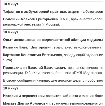
10 минут
Тафалгин в амбулаторной практике: акцент на безопасено
Волошин Алексей Григорьевич,
к.м.н., врач-анестезиолог
регионарной анестезии (г. Москва).
10 минут
Опыт использования радиочастотной абляции медиальной
Кузьмин Павел Викторович, врач,
анестезиолог-реанимато
Карташов Константин Евгеньевич,
заведующий отделением 
Чита)
Простакишин Василий Васильевич,
врач анестезиолог-реа
реанимации ЧУЗ «Клиническая больница «РЖД-Медицина» (г.
В своем сообщении начинающие алгологи делятся собственн
10 минут
История и перспективы развития кабинета лечения боли
Мамаев Дамир Арманович,
врач-анестезиолог-реаниматоло