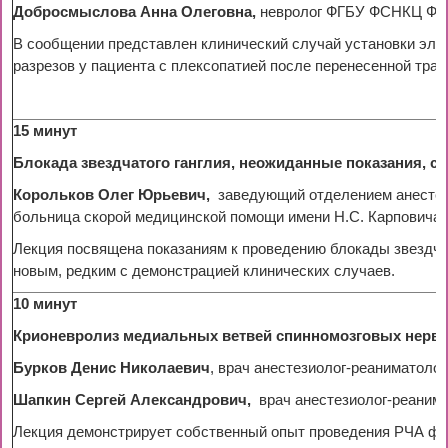
Добросмыслова Анна Олеговна,
невролог ФГБУ ФСНКЦ ФМБА
В сообщении представлен клинический случай установки эле
разрезов у пациента с плексопатией после перенесенной трав
15 минут
Блокада звездчатого ганглия, неожиданные показания, с
Корольков Олег Юрьевич,
заведующий отделением анестез
больница скорой медицинской помощи имени Н.С. Карповича» 
Лекция посвящена показаниям к проведению блокады звездчат
новым, редким с демонстрацией клинических случаев.
10 минут
Крионевролиз медиальных ветвей спинномозговых нервов
Бурков Денис Николаевич
, врач анестезиолог-реаниматоло
Шапкин Сергей Александрович,
врач анестезиолог-реанима
Лекция демонстрирует собственный опыт проведения РЧА фас