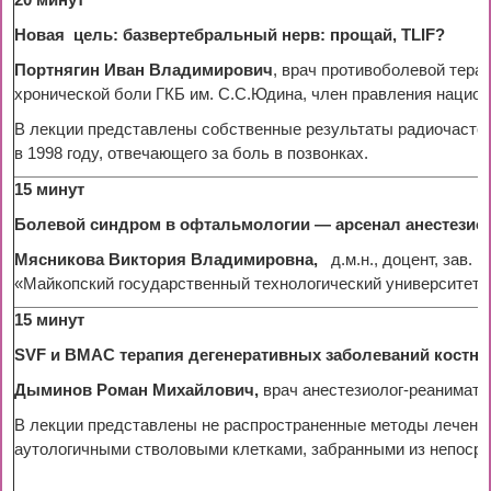
20 минут
Новая цель: базвертебральный нерв: прощай, TLIF?
Портнягин Иван Владимирович
, врач противоболевой терап
хронической боли ГКБ им. С.С.Юдина, член правления национ
В лекции представлены собственные результаты радиочастотн
в 1998 году, отвечающего за боль в позвонках.
15 минут
Болевой синдром в офтальмологии — арсенал анестезио
Мясникова Виктория Владимировна,
д.м.н., доцент, зав
«Майкопский государственный технологический университет» (
15 минут
SVF и ВМАС терапия дегенеративных заболеваний костн
Дыминов Роман Михайлович,
врач анестезиолог-реаниматол
В лекции представлены не распространенные методы лечения
аутологичными стволовыми клетками, забранными из непосред